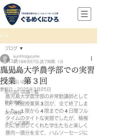
記事
ブログ
kunihirogurume
ブログ
2019年3月7日
読了時間: 1分
鹿児島大学農学部での実習
催事案内
授業 第３回
取り扱い店舗
更新日：
2025年3月25日
取り扱い店舗一覧
鹿児島大学農学部の非常勤講師として
新着情報
の、実習授業第３回が、全て終了しま
した。１限から４限までの４日間フル
求人情報
タイムのタイトな実習でしたが、積極
メディア掲載
的に参加してくれた学生たちと楽しく
豚肉一頭分を全て、ハムソーセージに