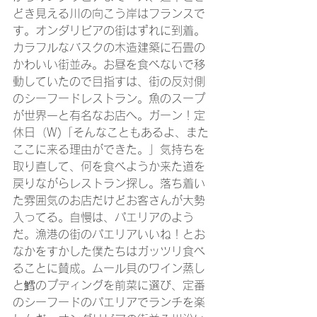
どき見える川の向こう岸はフランスで
す。オンダリビアの街はずれに到着。
カラフルなバスクの木造建築に石畳の
かわいい街並み。お昼を食べないで移
動していたので目指すは、街の反対側
のシーフードレストラン。魚のスープ
が世界一と有名なお店へ。ガーン！定
休日（W)「そんなこともあるよ、また
ここに来る理由ができた。」気持ちを
取り直して、何を食べようか来た道を
戻りながらレストラン探し。落ち着い
た雰囲気のお店だけどお客さんが大勢
入ってる。自慢は、パエリアのよう
だ。漁港の街のパエリアいいね！とお
なかをすかした僕たちはガッツリ食べ
ることに賛成。ムール貝のワイン蒸し
と鱈のプディングを前菜に選び、定番
のシーフードのパエリアでランチを楽