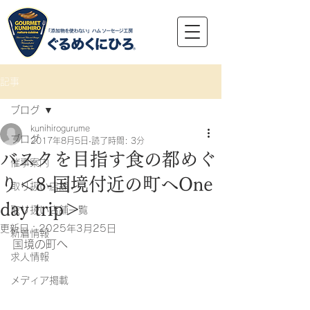
記事
ブログ
kunihirogurume
ブログ
2017年8月5日
読了時間: 3分
バスクを目指す食の都めぐ
催事案内
り＜8-国境付近の町へOne
取り扱い店舗
day trip＞
取り扱い店舗一覧
更新日：
2025年3月25日
新着情報
国境の町へ
求人情報
メディア掲載