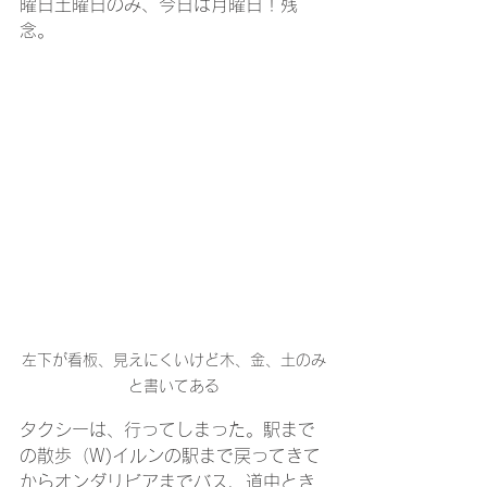
曜日土曜日のみ、今日は月曜日！残
念。
左下が看板、見えにくいけど木、金、土のみ
と書いてある
タクシーは、行ってしまった。駅まで
の散歩（W)イルンの駅まで戻ってきて
からオンダリビアまでバス、道中とき