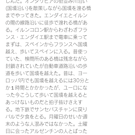
しんだ。オンダリビアの街並み川沿い
(国境沿い)を散策しながら国境を渡る橋
までやってきた。エンダイエとイルン
の間の線路沿いに徒歩で渡れる橋があ
る。イルンコロン駅からわざわざフラ
ンス・エンダイエ駅まで電車に乗って
まずは、スペインからフランスへ国境
越え、歩いてスペインに入る。昔使っ
ていた、検問所のある橋は残念ながら
封鎖されていたが自動車道路沿いの歩
道を歩いて国境を越えた。昔は、ヨー
ロッパ内でも国境を越えるには30分と
か１時間とかかかったが、ユーロにな
った今こうして歩いて国境を越えると
あっけないものだと拍子抜けさえす
る。地下鉄でサンセバスチャンに戻り
バルで夕食をとる。月曜日のせいか週
末のような人混みではなかった。土曜
日に会ったアルゼンチンの人とばった