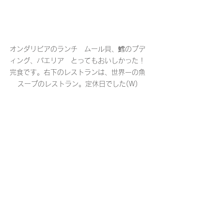
オンダリビアのランチ　ムール貝、鱈のプデ
ィング、パエリア　とってもおいしかった！
完食です。右下のレストランは、世界一の魚
スープのレストラン。定休日でした(W)
左上から、同じ橋名前・川の名前片方はスペ