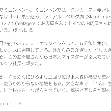
でミュンヘンへ。ミュンヘンでは、ダンカース夫妻が迎
ゴンに乗り込み、シュタルンベルグ湖 (Starnberger 
イ・ルッツ(metzgerei：お肉屋さん：ドイツのお肉屋さ
いる。)を訪ね る。
目の前のホテルにチェックインをして、５分後に集合、
ねた。既に閉店している。外からみるかぎりか なり大
る。このお肉屋さんから日本人マイスターが２人でてい
ルッツ社長と親友だ。
る。ぐるめくにひろより二回り位以上大きい機械が整然
に使うかわからない機械もある。大きな声で 「こんに
。」と挨拶をしながら入っていく。緊張と楽しみが混在
rei LUTS