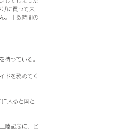
ンしてしまった
やげに買って来
ん。十数時間の
を待っている。
イドを務めてく
Cに入ると国と
上陸記念に、ビ