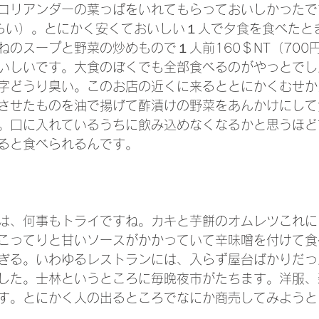
コリアンダーの葉っぱをいれてもらっておいしかったで
円くらい）。とにかく安くておいしい１人で夕食を食べたと
ねのスープと野菜の炒めもので１人前160＄NT（700
いしいです。大食のぼくでも全部食べるのがやっとでし
字どうり臭い。このお店の近くに来るととにかくむせか
させたものを油で揚げて酢漬けの野菜をあんかけにして
。口に入れているうちに飲み込めなくなるかと思うほど
ると食べられるんです。
は、何事もトライですね。カキと芋餅のオムレツこれに
こってりと甘いソースがかかっていて辛味噌を付けて食
ぎる。いわゆるレストランには、入らず屋台ばかりだっ
した。士林というところに毎晩夜市がたちます。洋服、
す。とにかく人の出るところでなにか商売してみようと