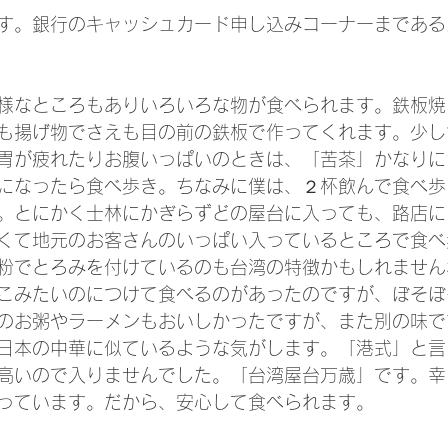
す。銀行のキャッシュカード申し込みコーナーまである
様なところもありいろいろな物が食べられます。鉄板焼
も揚げ物でさえも目の前の鉄板で作ってくれます。少し
胃が疲れたりお腹いっぱいのときは、「苦茶」かなりに
になったら食べ歩き。ちなみに僕は、２杯飲んで食べ歩
。とにかく士林にかぎらずどの屋台に入っても、路店に
くて地元のお客さんのいっぱい入っているところで食べ
粉でとろみを付けているのも台湾の特徴かもしれません
こみたいのにつけて食べるのがあったのですが、ぼそぼ
のお粥やラーメンもおいしかったですが、また別の味で
日本の中華に似ているような気がします。「港式」と言
高いので入りませんでした。「台湾屋台万歳」です。幸
っています。だから、安心して食べられます。