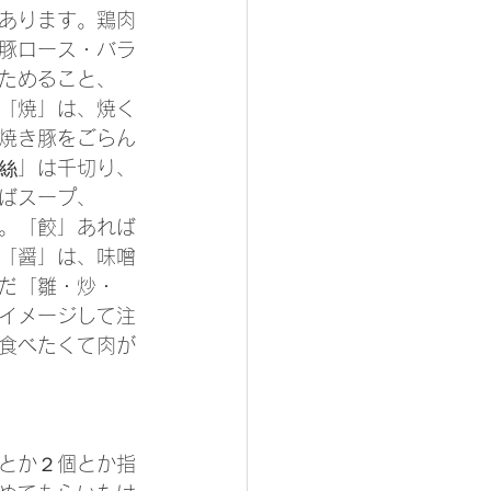
あります。鶏肉
豚ロース・バラ
ためること、
「焼」は、焼く
焼き豚をごらん
絲」は千切り、
ばスープ、
。「餃」あれば
「醤」は、味噌
だ「雛・炒・
イメージして注
食べたくて肉が
とか２個とか指