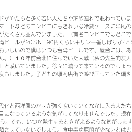
ドがやたらと多く若い人たちや家族連れで賑わっていま
マートなどのコンビニにもきれいな冷蔵ケースに洋風の
がたくさん並んでいました。（有名コンビニではどこで
ビールが20＄NT 90円くらいキリン一番しぼりが45＄
おいしいので僕はいつも台湾ビールです。屋台には、あ
ん。）１０年前台北に住んでいた大城（私の先生的友人
」と嘆いていました。徐々に減って来ているのでしょう
度もしました。子どもの頃商店街で遊び回っていた頃を
代化と西洋風のかぜが強く吹いていてなかに入る人たち
目になっているような気がしてなりませんでした。現在
しょう。でも、いつか発生するときが来るような気がしま
殖させていないでしょう。食中毒病原菌が少ないとはと