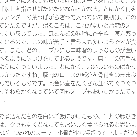
。スープに入れてもらいたければスープを指さして、炒
「炒」を指させばだいたいなんとかなる。とにかく何を
リアンダーの葉っぱがちぎって入っていて最初は、この
ていたのですが、帰るころは、これがないと台湾のスー
りない感じでした。ほとんどの料理に香辛料、漢方薬っ
ているので、この味が苦手と言う人も多いようですが食
す。また、どのテーブルにも辛味噌のようなものが置い
べるように味つけをしてあるようです。唐辛子の苦手な
ようになっていました。とにかく、おいしいものばかり
しかったですね。豚肉のロースの部分を骨付きのままぶ
んでいるものです。茶色い壷をたくさん並べてぐつぐつ
りやわらかくなっていて肉もスープもおいしかったです
）。
で煮込んだものを白いご飯にかけたもの、牛丼の豚ひき
は、クセもなくどなたでもおいしく食べられると思いま
円くらい）つみれのスープ、小骨が少し混ざっていますが良