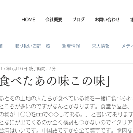
HOME
会社概要
ブログ
お問い合わせ
舗
取り扱い店舗一覧
新着情報
求人情報
メデ
017年5月16日
読了時間: 7分
食べたあの味この味」
日
るとその土地の人たちが食べている物を一緒に食べられ
ところが多いのですがなんとかなります。食堂や屋台、
の物が「○○を□□で◇◇してある。」と書いてありま
となにが出てくるのか全く検討もつかないのでイタリア
台湾はいいです。中国語ですから全て漢字です。豚肉な