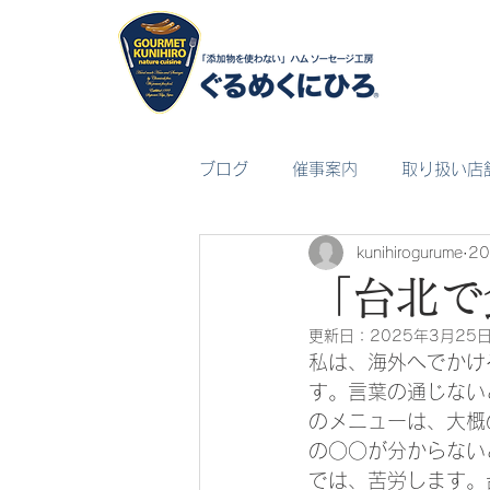
ブログ
催事案内
取り扱い店
kunihirogurume
2
「台北で
更新日：
2025年3月25
私は、海外へでかけ
す。言葉の通じない
のメニューは、大概
の○○が分からない
では、苦労します。